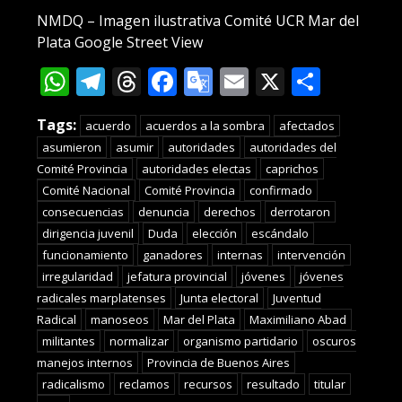
NMDQ – Imagen ilustrativa Comité UCR Mar del
Plata Google Street View
WhatsApp
Telegram
Threads
Facebook
Google
Email
X
Compa
Translate
Tags:
acuerdo
acuerdos a la sombra
afectados
asumieron
asumir
autoridades
autoridades del
Comité Provincia
autoridades electas
caprichos
Comité Nacional
Comité Provincia
confirmado
consecuencias
denuncia
derechos
derrotaron
dirigencia juvenil
Duda
elección
escándalo
funcionamiento
ganadores
internas
intervención
irregularidad
jefatura provincial
jóvenes
jóvenes
radicales marplatenses
Junta electoral
Juventud
Radical
manoseos
Mar del Plata
Maximiliano Abad
militantes
normalizar
organismo partidario
oscuros
manejos internos
Provincia de Buenos Aires
radicalismo
reclamos
recursos
resultado
titular