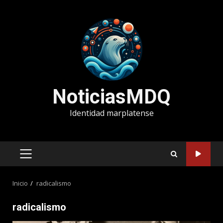
Saltar
al
contenido
NoticiasMDQ
Identidad marplatense
MENÚ
PRINCIPAL
Inicio
radicalismo
radicalismo