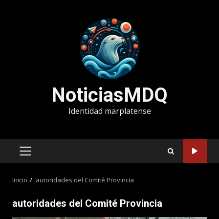
Saltar
al
contenido
NoticiasMDQ
Identidad marplatense
MENÚ
PRINCIPAL
Inicio
autoridades del Comité Provincia
autoridades del Comité Provincia