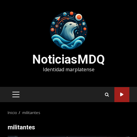
Saltar
al
contenido
NoticiasMDQ
Identidad marplatense
MENÚ
PRINCIPAL
Inicio
militantes
militantes