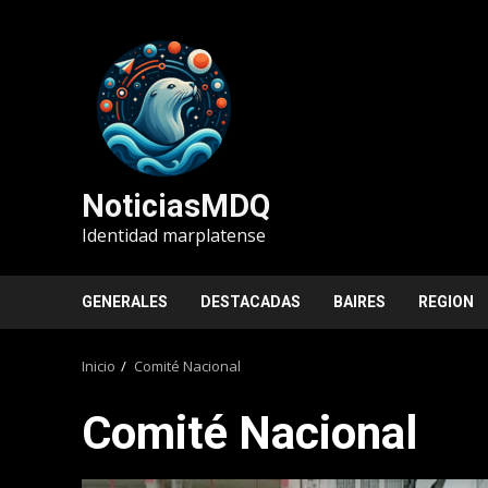
Saltar
al
contenido
NoticiasMDQ
Identidad marplatense
GENERALES
DESTACADAS
BAIRES
REGION
Inicio
Comité Nacional
Comité Nacional