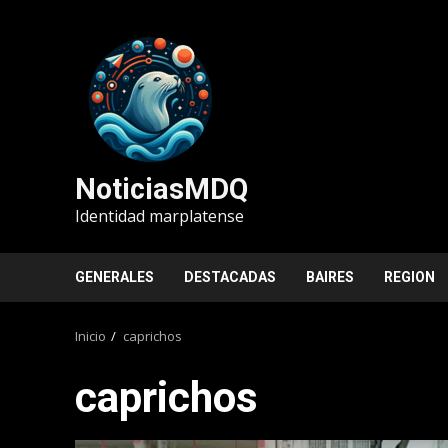
Saltar
al
contenido
NoticiasMDQ
Identidad marplatense
GENERALES
DESTACADAS
BAIRES
REGION
Inicio
caprichos
caprichos