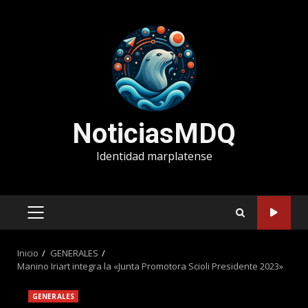
Saltar
al
contenido
NoticiasMDQ
Identidad marplatense
MENÚ
PRINCIPAL
Inicio
GENERALES
Manino Iriart integra la «Junta Promotora Scioli Presidente 2023»
GENERALES