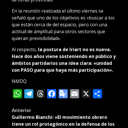
En la reunión realizada el último viernes se
señaló que uno de los objetivos es «buscar a los
que están cerca de del espacio, pero con una
actitud de amplitud para otros sectores que
quieran previsibilidad».
Al respecto,
la postura de Iriart no es nueva.
Hace dos años viene sosteniendo en público y
ámbitos partidarios una idea clara: «unidad
con PASO para que haya más participación».
NMDQ
WhatsApp
Telegram
Threads
Facebook
Google
Email
X
Compa
Translate
Post
Anterior
Guillermo Bianchi: «El movimiento obrero
navigation
tiene un rol protagónico en la defensa de los