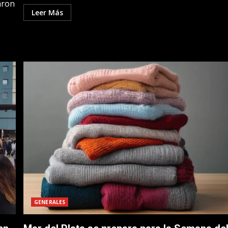
aron
Leer Más
GENERALES