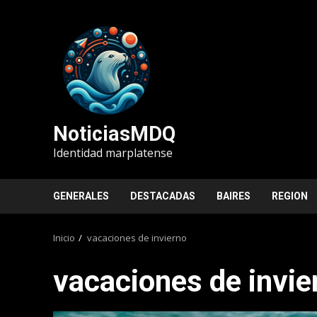
Saltar
al
contenido
NoticiasMDQ
Identidad marplatense
GENERALES
DESTACADAS
BAIRES
REGION
Inicio
vacaciones de invierno
vacaciones de invie