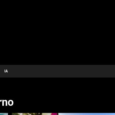
IA
rno