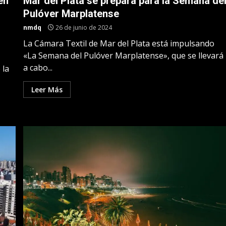
en
Mar del Plata se prepara para la Semana de
Pulóver Marplatense
nmdq
26 de junio de 2024
La Cámara Textil de Mar del Plata está impulsando
«La Semana del Pulóver Marplatense», que se llevará
a cabo...
 la
Leer Más