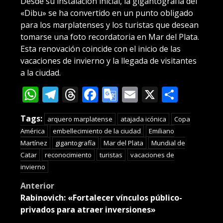
Desde su instalación inicial, la gigantografía del
«Dibu» se ha convertido en un punto obligado
para los marplatenses y los turistas que desean
tomarse una foto recordatoria en Mar del Plata.
Esta renovación coincide con el inicio de las
vacaciones de invierno y la llegada de visitantes
a la ciudad.
WhatsApp
Telegram
Threads
Facebook
Google
Email
X
Compa
Translate
Tags:
arquero marplatense
atajada icónica
Copa
América
embellecimiento de la ciudad
Emiliano
Martínez
gigantografía
Mar del Plata
Mundial de
Catar
reconocimiento
turistas
vacaciones de
invierno
Post
Anterior
Rabinovich: «Fortalecer vínculos público-
navigation
privados para atraer inversiones»