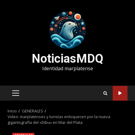
Saltar
al
contenido
NoticiasMDQ
Identidad marplatense
MENÚ
PRINCIPAL
Inicio
GENERALES
Video: marplatenses y turistas enloquecen por la nueva
gigantografía del «Dibu» en Mar del Plata