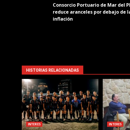
Consorcio Portuario de Mar del P
navigation
reduce aranceles por debajo de l
inflación
HISTORIAS RELACIONADAS
INTERES
INTERES