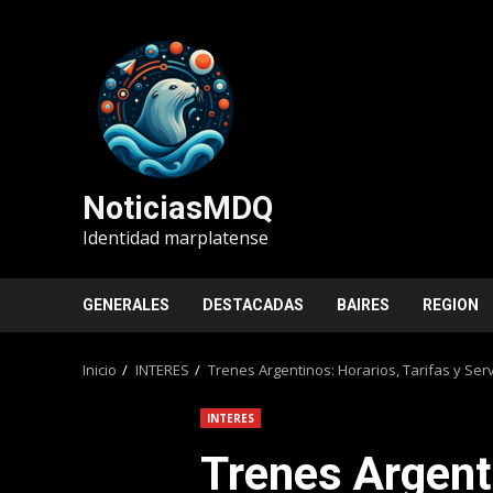
Saltar
al
contenido
NoticiasMDQ
Identidad marplatense
GENERALES
DESTACADAS
BAIRES
REGION
Inicio
INTERES
Trenes Argentinos: Horarios, Tarifas y Ser
INTERES
Trenes Argent