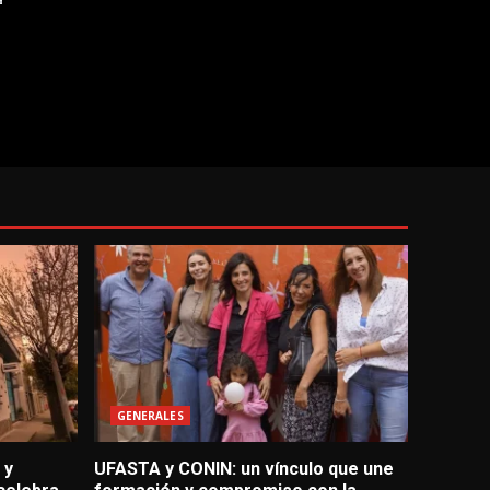
GENERALES
 y
UFASTA y CONIN: un vínculo que une