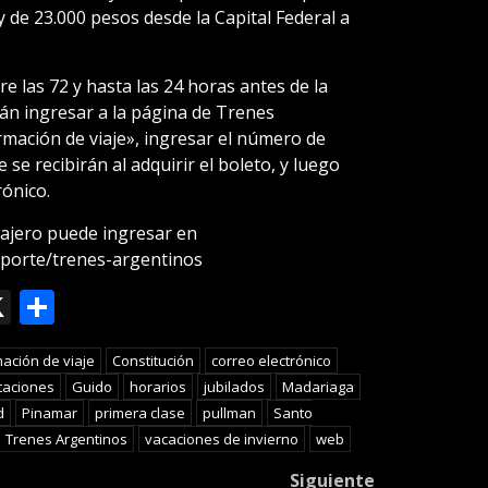
y de 23.000 pesos desde la Capital Federal a
re las 72 y hasta las 24 horas antes de la
rán ingresar a la página de Trenes
rmación de viaje», ingresar el número de
 se recibirán al adquirir el boleto, y luego
rónico.
sajero puede ingresar en
sporte/trenes-argentinos
ok
le
mail
X
Compartir
slate
mación de viaje
Constitución
correo electrónico
taciones
Guido
horarios
jubilados
Madariaga
d
Pinamar
primera clase
pullman
Santo
Trenes Argentinos
vacaciones de invierno
web
Siguiente