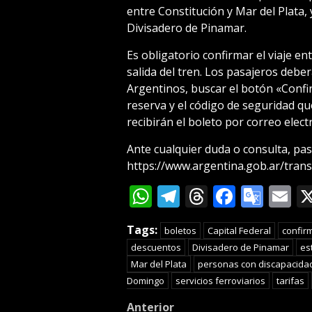
entre Constitución y Mar del Plata, 
Divisadero de Pinamar.
Es obligatorio confirmar el viaje ent
salida del tren. Los pasajeros debe
Argentinos, buscar el botón «Confi
reserva y el código de seguridad que
recibirán el boleto por correo elect
Ante cualquier duda o consulta, pa
https://www.argentina.gob.ar/tran
WhatsApp
Telegram
Threads
Facebo
Goog
E
Tran
Tags:
boletos
Capital Federal
confir
descuentos
Divisadero de Pinamar
es
Mar del Plata
personas con discapacida
Domingo
servicios ferroviarios
tarifas
Post
Anterior