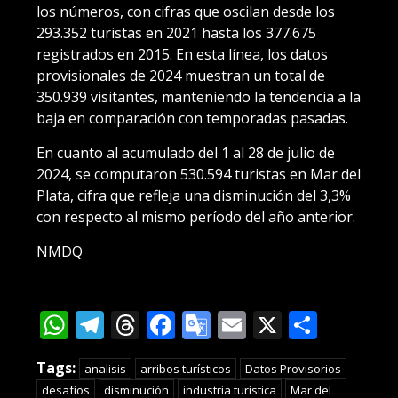
los números, con cifras que oscilan desde los
293.352 turistas en 2021 hasta los 377.675
registrados en 2015. En esta línea, los datos
provisionales de 2024 muestran un total de
350.939 visitantes, manteniendo la tendencia a la
baja en comparación con temporadas pasadas.
En cuanto al acumulado del 1 al 28 de julio de
2024, se computaron 530.594 turistas en Mar del
Plata, cifra que refleja una disminución del 3,3%
con respecto al mismo período del año anterior.
NMDQ
WhatsApp
Telegram
Threads
Facebook
Google
Email
X
Compa
Translate
Tags:
analisis
arribos turísticos
Datos Provisorios
desafíos
disminución
industria turística
Mar del