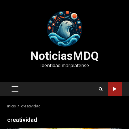
Saltar
al
contenido
NoticiasMDQ
Identidad marplatense
MENÚ
PRINCIPAL
Inicio
creatividad
creatividad