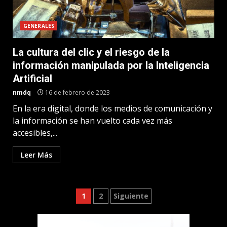
GENERALES
La cultura del clic y el riesgo de la
información manipulada por la Inteligencia
Artificial
nmdq
16 de febrero de 2023
En la era digital, donde los medios de comunicación y
la información se han vuelto cada vez más
accesibles,...
Leer Más
Paginación
1
2
Siguiente
de