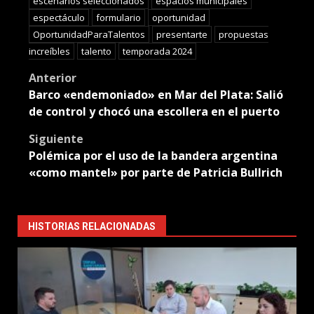
escenarios seleccionados
espacios municipales
espectáculo
formulario
oportunidad
OportunidadParaTalentos
presentarte
propuestas
increíbles
talento
temporada 2024
Post
Anterior
Barco «endemoniado» en Mar del Plata: Salió
navigation
de control y chocó una escollera en el puerto
Siguiente
Polémica por el uso de la bandera argentina
«como mantel» por parte de Patricia Bullrich
HISTORIAS RELACIONADAS