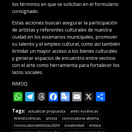
los términos en que se solicitan en el formulario
consignado.
Estas acciones buscan asegurar la participación
de artistas y referentes culturales de nuestra
ciudad en los escenarios municipales, promover
su talento y el empleo cultural, como así también
brindar un mayor acceso a los bienes culturales
y generar espacios de encuentro entre vecinos
con el arte como herramienta para fortalecer los
lazos sociales.
NMDQ
WhatsApp
Telegram
Threads
Facebook
Google
Email
X
Compa
Translate
Tags:
actualizar propuesta
artes escénicas
ArtesEscénicas
artista
convocatoria abierta
ConvocatoriaArtistas2024
creatividad
enlace