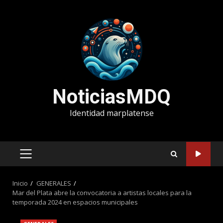
Saltar
al
contenido
NoticiasMDQ
Identidad marplatense
MENÚ
PRINCIPAL
Inicio
GENERALES
Mar del Plata abre la convocatoria a artistas locales para la
temporada 2024 en espacios municipales