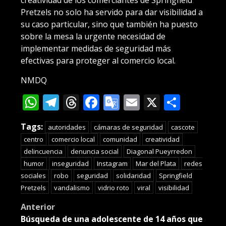
Pretzels no solo ha servido para dar visibilidad a
su caso particular, sino que también ha puesto
sobre la mesa la urgente necesidad de
implementar medidas de seguridad más
efectivas para proteger al comercio local.
NMDQ
WhatsApp
Telegram
Threads
Facebook
Google
Email
X
Compa
Translate
Tags:
autoridades
cámaras de seguridad
cascote
centro
comercio local
comunidad
creatividad
delincuencia
denuncia social
Diagonal Pueyrredon
humor
inseguridad
Instagram
Mar del Plata
redes
sociales
robo
seguridad
solidaridad
Springfield
Pretzels
vandalismo
vidrio roto
viral
visibilidad
Post
Anterior
Búsqueda de una adolescente de 14 años que