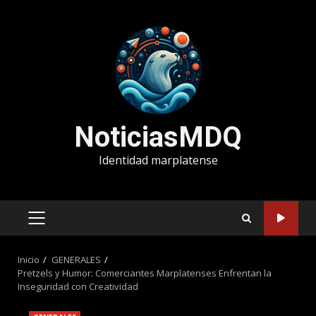
Saltar
al
contenido
NoticiasMDQ
Identidad marplatense
MENÚ
PRINCIPAL
Inicio
GENERALES
Pretzels y Humor: Comerciantes Marplatenses Enfrentan la
Inseguridad con Creatividad