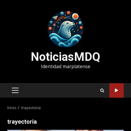
Saltar
al
contenido
NoticiasMDQ
Identidad marplatense
MENÚ
PRINCIPAL
Inicio
trayectoria
trayectoria