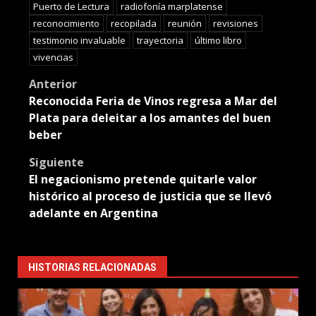
Puerto de Lectura
radiofonía marplatense
reconocimiento
recopilada
reunión
revisiones
testimonio invaluable
trayectoria
último libro
vivencias
Post
Anterior
Reconocida Feria de Vinos regresa a Mar del
navigation
Plata para deleitar a los amantes del buen
beber
Siguiente
El negacionismo pretende quitarle valor
histórico al proceso de justicia que se llevó
adelante en Argentina
HISTORIAS RELACIONADAS