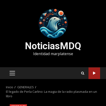
Saltar
al
contenido
NoticiasMDQ
Identidad marplatense
MENÚ
PRINCIPAL
Inicio
GENERALES
El legado de Perla Carlino: La magia de la radio plasmada en un
libro