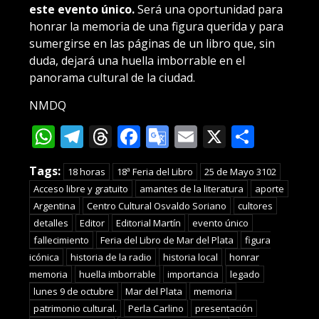
este evento único.
Será una oportunidad para
honrar la memoria de una figura querida y para
sumergirse en las páginas de un libro que, sin
duda, dejará una huella imborrable en el
panorama cultural de la ciudad.
NMDQ
WhatsApp
Telegram
Threads
Facebook
Google
Email
X
Compa
Translate
Tags:
18 horas
18ª Feria del Libro
25 de Mayo 3102
Acceso libre y gratuito
amantes de la literatura
aporte
Argentina
Centro Cultural Osvaldo Soriano
cultores
detalles
Editor
Editorial Martín
evento único
fallecimiento
Feria del Libro de Mar del Plata
figura
icónica
historia de la radio
historia local
honrar
memoria
huella imborrable
importancia
legado
lunes 9 de octubre
Mar del Plata
memoria
patrimonio cultural.
Perla Carlino
presentación