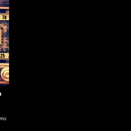
a
timo