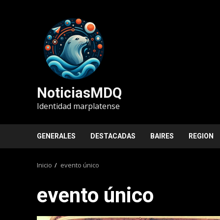
Saltar
al
contenido
NoticiasMDQ
Identidad marplatense
GENERALES
DESTACADAS
BAIRES
REGION
Inicio
evento único
evento único