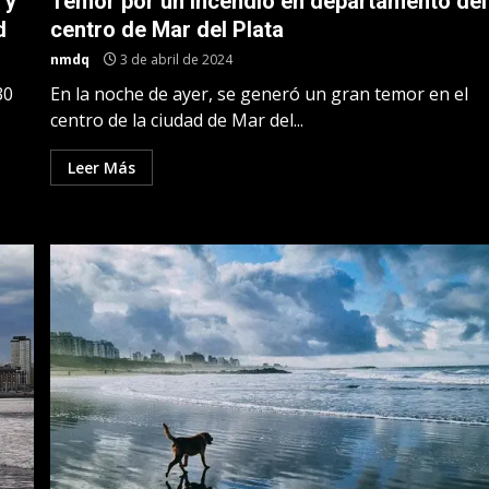
 y
Temor por un incendio en departamento del
d
centro de Mar del Plata
nmdq
3 de abril de 2024
30
En la noche de ayer, se generó un gran temor en el
centro de la ciudad de Mar del...
Leer Más