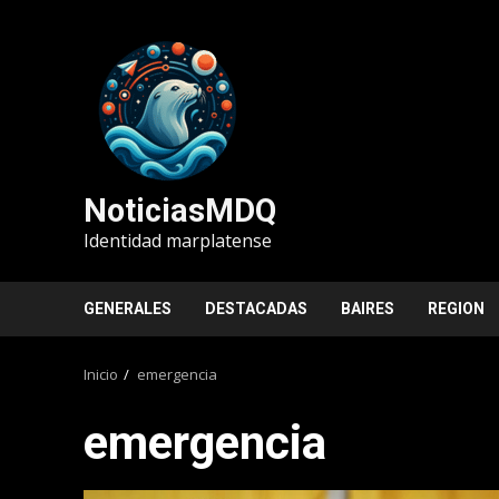
Saltar
al
contenido
NoticiasMDQ
Identidad marplatense
GENERALES
DESTACADAS
BAIRES
REGION
Inicio
emergencia
emergencia