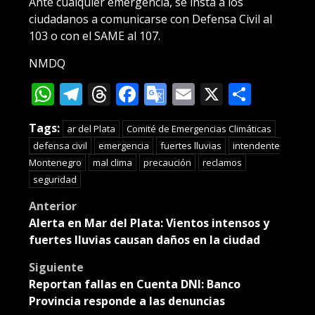
Ante cualquier emergencia, se insta a los
ciudadanos a comunicarse con Defensa Civil al
103 o con el SAME al 107.
NMDQ
WhatsApp
Telegram
Threads
Facebook
Google
Email
X
Compa
Translate
Tags:
ar del Plata
Comité de Emergencias Climáticas
defensa civil
emergencia
fuertes lluvias
intendente
Montenegro
mal clima
precaución
reclamos
seguridad
Post
Anterior
Alerta en Mar del Plata: Vientos intensos y
navigation
fuertes lluvias causan daños en la ciudad
Siguiente
Reportan fallas en Cuenta DNI: Banco
Provincia responde a las denuncias