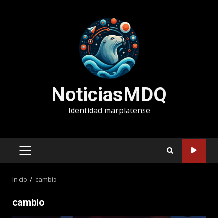
Saltar
al
contenido
NoticiasMDQ
Identidad marplatense
MENÚ
PRINCIPAL
Inicio
cambio
cambio