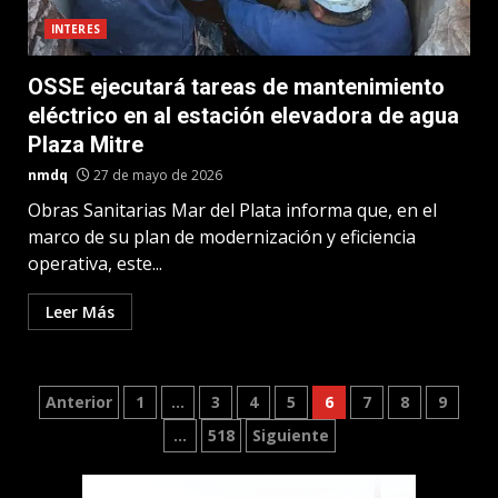
INTERES
OSSE ejecutará tareas de mantenimiento
eléctrico en al estación elevadora de agua
Plaza Mitre
nmdq
27 de mayo de 2026
Obras Sanitarias Mar del Plata informa que, en el
marco de su plan de modernización y eficiencia
operativa, este...
Leer Más
Paginación
Anterior
1
…
3
4
5
6
7
8
9
…
518
Siguiente
de
entradas