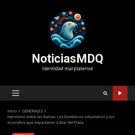
Saltar
al
contenido
NoticiasMDQ
Identidad marplatense
MENÚ
PRINCIPAL
Inicio
GENERALES
Heroísmo entre las llamas: Los bomberos voluntarios y los
incendios que impactaron a Mar del Plata