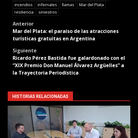
incendios
infernales
llamas
Mar del Plata
resiliencia
siniestros
Post
Anterior
Mar del Plata: el paraíso de las atracciones
navigation
turísticas gratuitas en Argentina
Siguiente
Ricardo Pérez Bastida fue galardonado con el
“XIX Premio Don Manuel Álvarez Argüelles” a
la Trayectoria Periodística
HISTORIAS RELACIONADAS