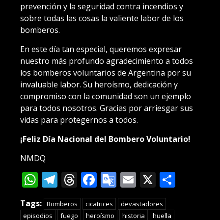
prevención y la seguridad contra incendios y
sobre todas las cosas la valiente labor de los
bomberos.
En este día tan especial, queremos expresar
nuestro más profundo agradecimiento a todos
los bomberos voluntarios de Argentina por su
invaluable labor. Su heroísmo, dedicación y
compromiso con la comunidad son un ejemplo
para todos nosotros. Gracias por arriesgar sus
vidas para protegernos a todos.
¡Feliz Día Nacional del Bombero Voluntario!
NMDQ
WhatsApp
Telegram
Threads
Facebook
Google
Email
X
Compa
Translate
Tags:
Bomberos
cicatrices
devastadores
episodios
fuego
heroísmo
historia
huella