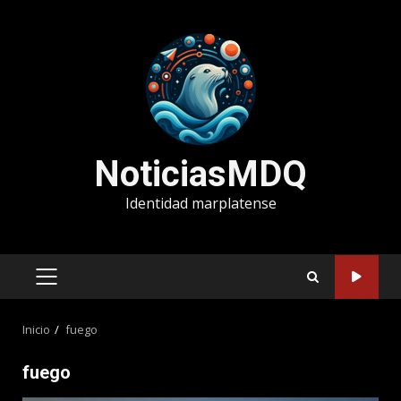
Saltar
al
contenido
NoticiasMDQ
Identidad marplatense
MENÚ
PRINCIPAL
Inicio
fuego
fuego