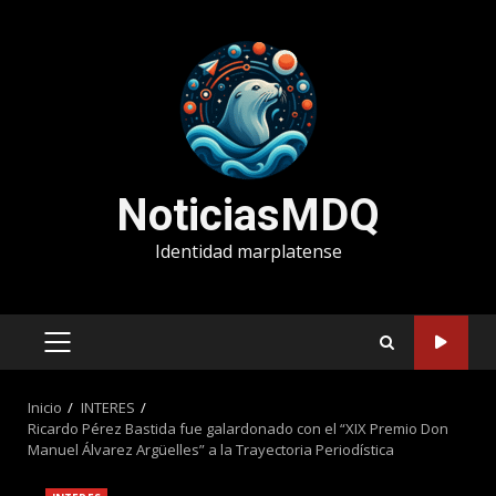
Saltar
al
contenido
NoticiasMDQ
Identidad marplatense
MENÚ
PRINCIPAL
Inicio
INTERES
Ricardo Pérez Bastida fue galardonado con el “XIX Premio Don
Manuel Álvarez Argüelles” a la Trayectoria Periodística