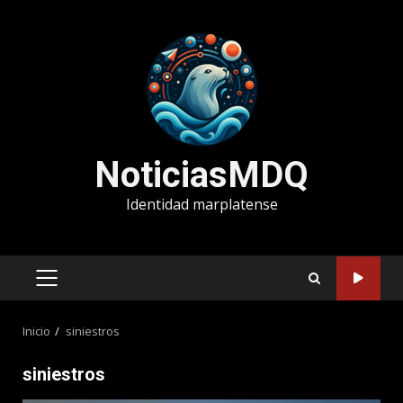
Saltar
al
contenido
NoticiasMDQ
Identidad marplatense
MENÚ
PRINCIPAL
Inicio
siniestros
siniestros