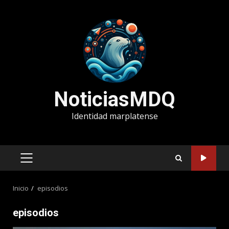
Saltar
al
contenido
NoticiasMDQ
Identidad marplatense
MENÚ
PRINCIPAL
Inicio
episodios
episodios