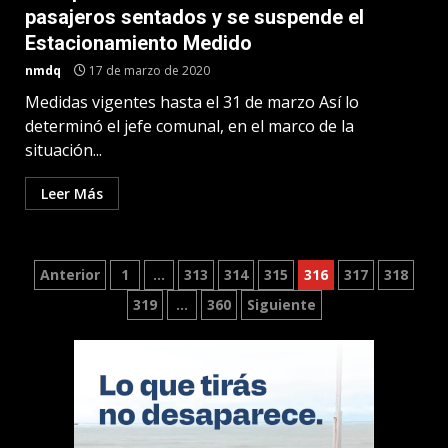
pasajeros sentados y se suspende el
Estacionamiento Medido
nmdq
17 de marzo de 2020
Medidas vigentes hasta el 31 de marzo Así lo
determinó el jefe comunal, en el marco de la
situación...
Leer Más
Paginación
Anterior
1
…
313
314
315
316
317
318
319
…
360
Siguiente
de
entradas