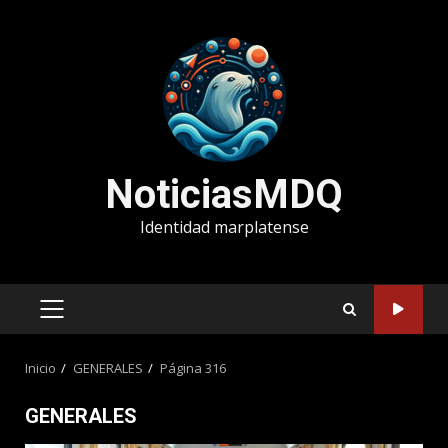
Saltar
al
contenido
NoticiasMDQ
Identidad marplatense
MENÚ
PRINCIPAL
Inicio
GENERALES
Página 316
GENERALES