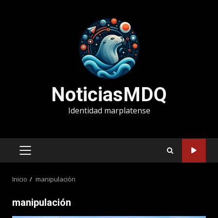
Saltar
al
contenido
NoticiasMDQ
Identidad marplatense
MENÚ
PRINCIPAL
Inicio
manipulación
manipulación