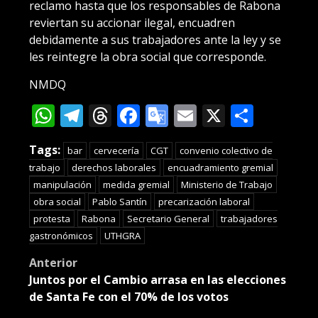
reclamo hasta que los responsables de Rabona
reviertan su accionar ilegal, encuadren
debidamente a sus trabajadores ante la ley y se
les reintegre la obra social que corresponde.
NMDQ
WhatsApp
Telegram
Threads
Facebook
Google
Email
X
Compa
Translate
Tags:
bar
cervecería
CGT
convenio colectivo de
trabajo
derechos laborales
encuadramiento gremial
manipulación
medida gremial
Ministerio de Trabajo
obra social
Pablo Santín
precarización laboral
protesta
Rabona
Secretario General
trabajadores
gastronómicos
UTHGRA
Post
Anterior
Juntos por el Cambio arrasa en las elecciones
navigation
de Santa Fe con el 70% de los votos