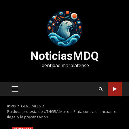
Saltar
al
contenido
NoticiasMDQ
Identidad marplatense
MENÚ
PRINCIPAL
Inicio
GENERALES
Ruidosa protesta de UTHGRA Mar del Plata contra el encuadre
ilegal y la precarización