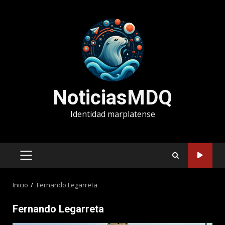
Saltar
al
contenido
NoticiasMDQ
Identidad marplatense
MENÚ
PRINCIPAL
Inicio
Fernando Legarreta
Fernando Legarreta