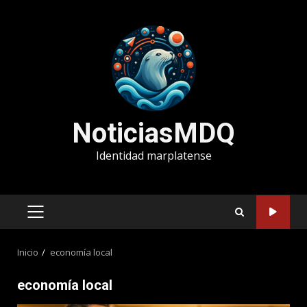
Saltar
al
contenido
NoticiasMDQ
Identidad marplatense
MENÚ
PRINCIPAL
Inicio
economía local
economía local