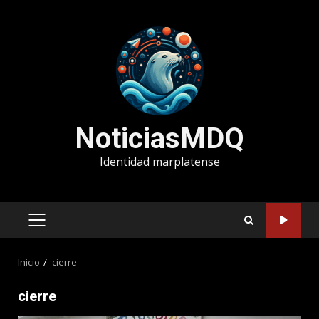
Saltar
al
contenido
NoticiasMDQ
Identidad marplatense
MENÚ
PRINCIPAL
Inicio
cierre
cierre