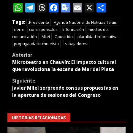
WhatsApp
Telegram
Threads
Facebook
Google
Email
X
Compa
Translate
Tags:
.Presidente
Agencia Nacional de Noticias Télam
cierre
corresponsales
Información
medios de
comunicación
Milei
Oposición
pluralidad informativa
propaganda kirchnerista
trabajadores
Post
Anterior
Microteatro en Chauvín: El impacto cultural
navigation
que revoluciona la escena de Mar del Plata
Siguiente
Javier Milei sorprende con sus propuestas en
la apertura de sesiones del Congreso
HISTORIAS RELACIONADAS