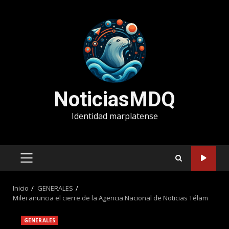
Saltar
al
contenido
NoticiasMDQ
Identidad marplatense
MENÚ
PRINCIPAL
Inicio
GENERALES
Milei anuncia el cierre de la Agencia Nacional de Noticias Télam
GENERALES