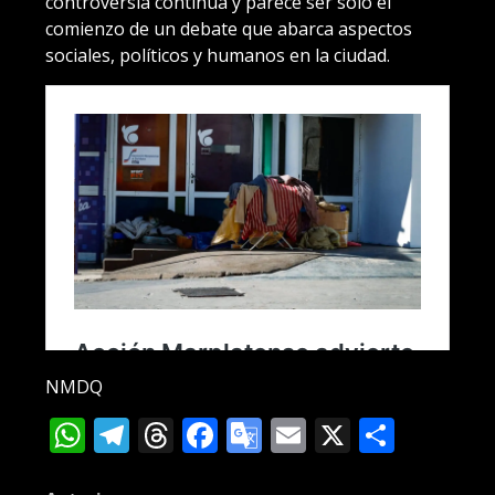
controversia continúa y parece ser solo el
comienzo de un debate que abarca aspectos
sociales, políticos y humanos en la ciudad.
NMDQ
WhatsApp
Telegram
Threads
Facebook
Google
Email
X
Compa
Translate