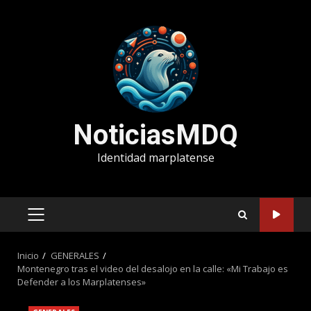
Saltar
al
contenido
NoticiasMDQ
Identidad marplatense
MENÚ
PRINCIPAL
Inicio
GENERALES
Montenegro tras el video del desalojo en la calle: «Mi Trabajo es
Defender a los Marplatenses»