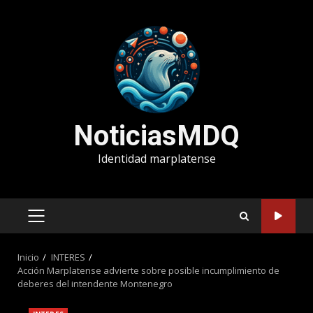
Saltar
al
contenido
NoticiasMDQ
Identidad marplatense
MENÚ
PRINCIPAL
Inicio
INTERES
Acción Marplatense advierte sobre posible incumplimiento de
deberes del intendente Montenegro