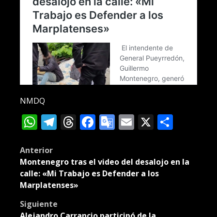
NMDQ
WhatsApp
Telegram
Threads
Facebook
Google
Email
X
Compa
Translate
Post
Anterior
Montenegro tras el video del desalojo en la
navigation
calle: «Mi Trabajo es Defender a los
Marplatenses»
Siguiente
Alejandro Carrancio participó de la