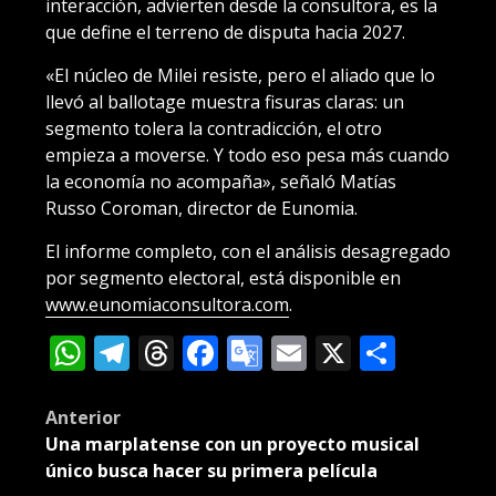
interacción, advierten desde la consultora, es la
que define el terreno de disputa hacia 2027.
«El núcleo de Milei resiste, pero el aliado que lo
llevó al ballotage muestra fisuras claras: un
segmento tolera la contradicción, el otro
empieza a moverse. Y todo eso pesa más cuando
la economía no acompaña», señaló Matías
Russo Coroman, director de Eunomia.
El informe completo, con el análisis desagregado
por segmento electoral, está disponible en
www.eunomiaconsultora.com
.
WhatsApp
Telegram
Threads
Facebook
Google
Email
X
Compa
Translate
Post
Anterior
Una marplatense con un proyecto musical
navigation
único busca hacer su primera película