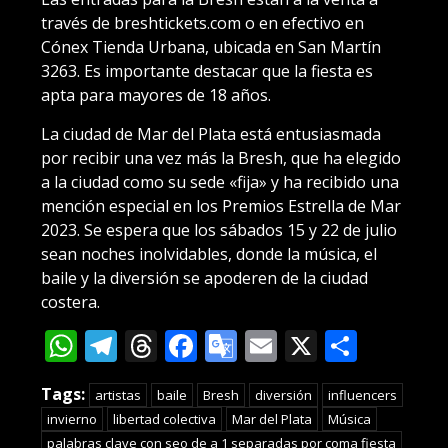
través de breshtickets.com o en efectivo en
Cónex Tienda Urbana, ubicada en San Martín
3263. Es importante destacar que la fiesta es
apta para mayores de 18 años.
La ciudad de Mar del Plata está entusiasmada
por recibir una vez más la Bresh, que ha elegido
a la ciudad como su sede «fija» y ha recibido una
mención especial en los Premios Estrella de Mar
2023. Se espera que los sábados 15 y 22 de julio
sean noches inolvidables, donde la música, el
baile y la diversión se apoderen de la ciudad
costera.
WhatsApp
Telegram
Threads
Facebook
Google
Email
X
Compa
Translate
Tags:
artistas
baile
Bresh
diversión
influencers
invierno
libertad colectiva
Mar del Plata
Música
palabras clave con seo de a 1 separadas por coma fiesta