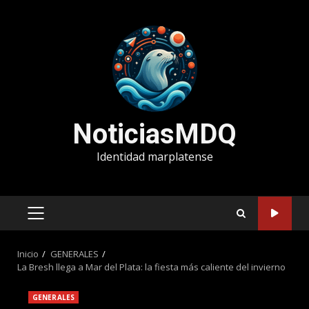
Saltar
al
contenido
NoticiasMDQ
Identidad marplatense
MENÚ
PRINCIPAL
Inicio
GENERALES
La Bresh llega a Mar del Plata: la fiesta más caliente del invierno
GENERALES