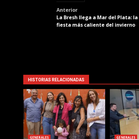
Post
Anterior
La Bresh llega a Mar del Plata: la
navigation
fiesta más caliente del invierno
HISTORIAS RELACIONADAS
GENERALES
GENERALES