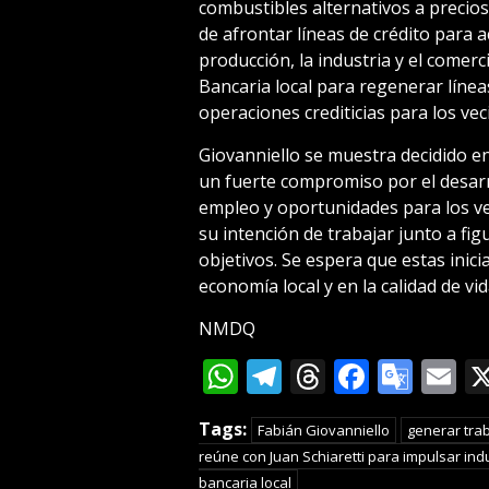
combustibles alternativos a precios
de afrontar líneas de crédito para ac
producción, la industria y el comerci
Bancaria local para regenerar línea
operaciones crediticias para los vec
Giovanniello se muestra decidido e
un fuerte compromiso por el desarro
empleo y oportunidades para los ve
su intención de trabajar junto a fig
objetivos. Se espera que estas inici
economía local y en la calidad de vi
NMDQ
WhatsApp
Telegram
Threads
Facebo
Goog
E
Tran
Tags:
Fabián Giovanniello
generar tra
reúne con Juan Schiaretti para impulsar indu
bancaria local