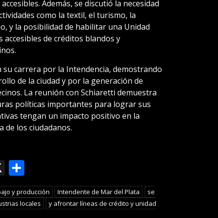
 accesibles. Además, se discutió la necesidad
tividades como la textil, el turismo, la
o, y la posibilidad de habilitar una Unidad
s accesibles de créditos blandos y
inos.
n su carrera por la Intendencia, demostrando
llo de la ciudad y por la generación de
cinos. La reunión con Schiaretti demuestra
uras políticas importantes para lograr sus
ativas tengan un impacto positivo en la
da de los ciudadanos.
ok
le
mail
X
Compartir
slate
bajo y producción
Intendente de Mar del Plata
se
strias locales
y afrontar líneas de crédito y unidad