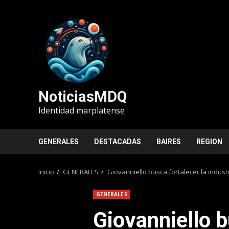
Saltar
al
contenido
NoticiasMDQ
Identidad marplatense
GENERALES
DESTACADAS
BAIRES
REGION
Inicio
GENERALES
Giovanniello busca fortalecer la industr
GENERALES
Giovanniello b