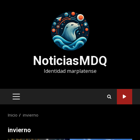
Saltar
al
contenido
NoticiasMDQ
Identidad marplatense
MENÚ
PRINCIPAL
Inicio
invierno
invierno