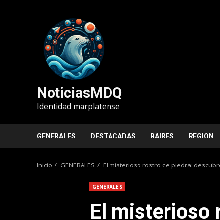
Saltar
al
contenido
NoticiasMDQ
Identidad marplatense
GENERALES
DESTACADAS
BAIRES
REGION
Inicio
GENERALES
El misterioso rostro de piedra: descubr
GENERALES
El misterioso 