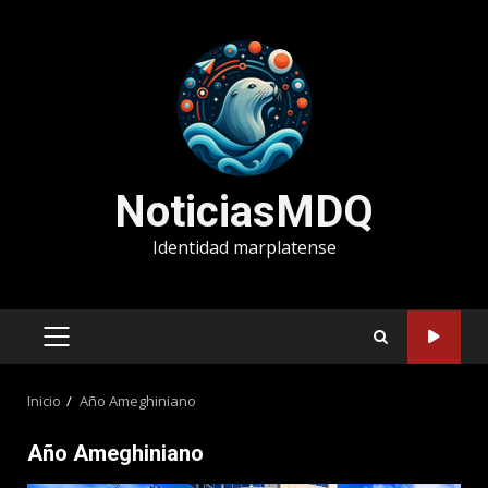
Saltar
al
contenido
NoticiasMDQ
Identidad marplatense
MENÚ
PRINCIPAL
Inicio
Año Ameghiniano
Año Ameghiniano