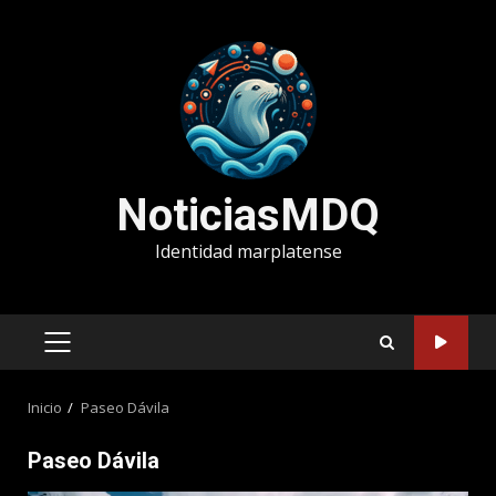
Saltar
al
contenido
NoticiasMDQ
Identidad marplatense
MENÚ
PRINCIPAL
Inicio
Paseo Dávila
Paseo Dávila