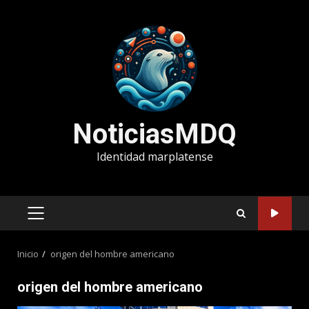
Saltar
al
contenido
NoticiasMDQ
Identidad marplatense
MENÚ
PRINCIPAL
Inicio
origen del hombre americano
origen del hombre americano