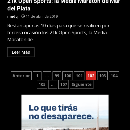
21k Open Sports: la Media Maratón de Mar
del Plata
nmdq
11 de abril de 2019
Restan apenas 10 días para que se realicen por
tercera ocasión los 21k Open Sports, la Media
Maratón de...
Leer Más
Paginación
Anterior
1
…
99
100
101
102
103
104
105
…
107
Siguiente
de
entradas