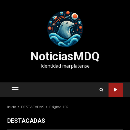
Saltar
al
contenido
NoticiasMDQ
Identidad marplatense
MENÚ
PRINCIPAL
Inicio
DESTACADAS
Página 102
DESTACADAS