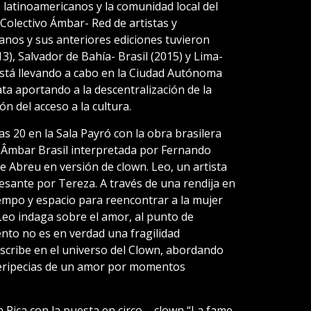
s latinoamericanos y la comunidad local del
 Colectivo Ámbar- Red de artistas y
nos y sus anteriores ediciones tuvieron
3), Salvador de Bahía- Brasil (2015) y Lima-
 está llevando a cabo en la Ciudad Autónoma
ata aportando a la descentralización de la
ón del acceso a la cultura.
as 20 en la Sala Payró con la obra brasilera
 Âmbar Brasil interpretada por Fernando
 Abreu en versión de clown. Leo, un artista
esante por Tereza. A través de una rendija en
iempo y espacio para reencontrar a la mujer
eo indaga sobre el amor, al punto de
ento no es en verdad una fragilidad
unscribe en el universo del Clown, abordando
peripecias de un amor por momentos
 Rica con la puesta en circo – clown “La fame-