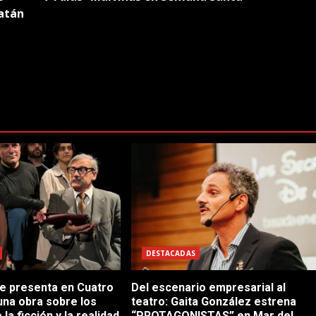
Batán
DESTACADAS
se presenta en Cuatro
Del escenario empresarial al
una obra sobre los
teatro: Gaita González estrena
 la ficción y la realidad
“PROTAGONISTAS” en Mar del