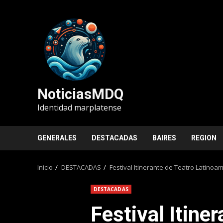
Saltar
al
contenido
NoticiasMDQ
Identidad marplatense
GENERALES
DESTACADAS
BAIRES
REGION
Inicio
DESTACADAS
Festival Itinerante de Teatro Latinoa
DESTACADAS
Festival Itine