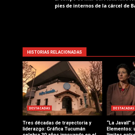
navigation
pies de internos de la cárcel de 
HISTORIAS RELACIONADAS
DESTACADAS
DESTACADAS
Tres décadas de trayectoria y
“La Javalí” 
liderazgo: Gráfica Tucumán
Elementos: 
celebra 30 años innovando en el
límites entre