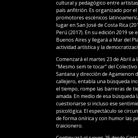
cultural y pedagógico entre artista
país anfitrión. Es organizado por el
promotores escénicos latinoamerica
lugar en San José de Costa Rica (201
Perú (2017). En su edición 2019 se
Buenos Aires y llegará a Mar del Pl
actividad artística y la democratizaci
Comenzará el martes 23 de Abril a l
“Mesmo sem te tocar” del Colectivo
Santana y dirección de Agamenon de
callejero, entabla una búsqueda inc
el tiempo, rompe las barreras de t
amada. En medio de esa búsqueda L
cuestionarse si incluso ese sentimi
psicológica. El espectáculo se circ
de forma onírica y con humor las 
traicionero.
Continuará el jueves 25 desde Costa