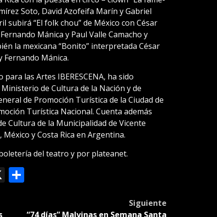
amírez Soto, David Azofeifa Marín y Gabriel
l subirá “El folk chou” de México con César
, Fernando Mánica y Paul Valle Camacho y
bién la mexicana “Bonito” interpretada César
 y Fernando Mánica.
o para las Artes IBERESCENA, ha sido
 Ministerio de Cultura de la Nación y de
General de Promoción Turística de la Ciudad de
omoción Turística Nacional. Cuenta además
de Cultura de la Municipalidad de Vicente
, México y Costa Rica en Argentina.
boletería del teatro y por plateanet.
ok
le
mail
X
Compartir
slate
Siguiente
s
“74 días” Malvinas en Semana Santa