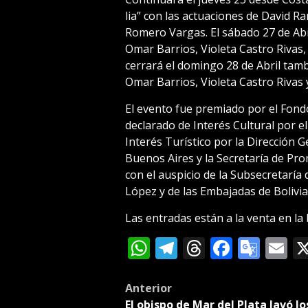
lia” con las actuaciones de David R
Romero Vargas. El sábado 27 de Abri
Omar Barrios, Violeta Castro Rivas
cerrará el domingo 28 de Abril tam
Omar Barrios, Violeta Castro Rivas
El evento fue premiado por el Fond
declarado de Interés Cultural por el
Interés Turístico por la Dirección 
Buenos Aires y la Secretaría de Pr
con el auspicio de la Subsecretaría 
López y de las Embajadas de Bolivia
Las entradas están a la venta en la 
WhatsApp
Telegram
Threads
Facebo
Goog
E
Tran
Post
Anterior
El obispo de Mar del Plata lavó lo