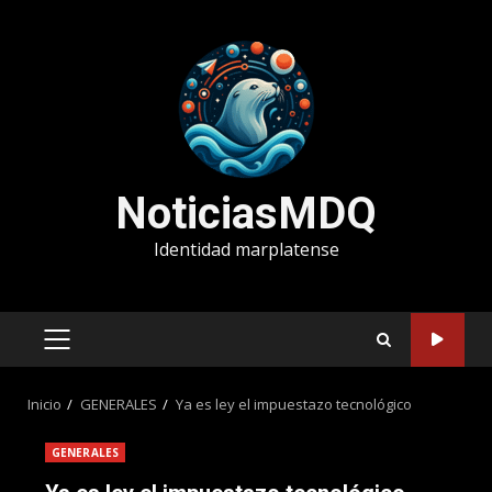
Saltar
al
contenido
NoticiasMDQ
Identidad marplatense
MENÚ
PRINCIPAL
Inicio
GENERALES
Ya es ley el impuestazo tecnológico
GENERALES