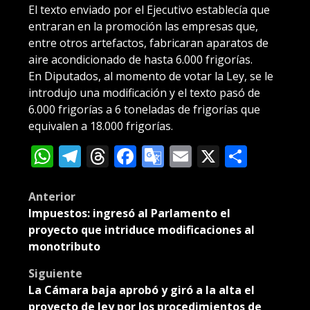
El texto enviado por el Ejecutivo establecía que
entraran en la promoción las empresas que,
entre otros artefactos, fabricaran aparatos de
aire acondicionado de hasta 6.000 frigorías.
En Diputados, al momento de votar la Ley, se le
introdujo una modificación y el texto pasó de
6.000 frigorías a 6 toneladas de frigorías que
equivalen a 18.000 frigorías.
WhatsApp
Telegram
Threads
Facebook
Google
Email
X
Compa
Translate
Post
Anterior
Impuestos: ingresó al Parlamento el
navigation
proyecto que intriduce modificaciones al
monotributo
Siguiente
La Cámara baja aprobó y giró a la alta el
proyecto de ley por los procedimientos de