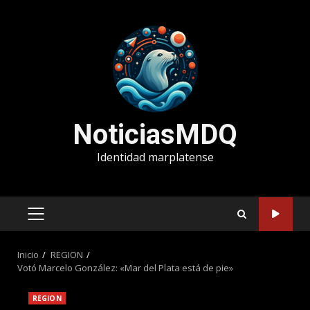
Saltar
al
contenido
NoticiasMDQ
Identidad marplatense
MENÚ
PRINCIPAL
Inicio
REGION
Votó Marcelo González: «Mar del Plata está de pie»
REGION