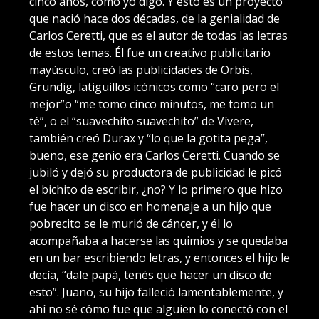
cinco años, como yo digo. Y esto es un proyecto
que nació hace dos décadas, de la genialidad de
Carlos Ceretti, que es el autor de todas las letras
de estos temas. Él fue un creativo publicitario
mayúsculo, creó las publicidades de Orbis,
Grundig, latiguillos icónicos como “caro pero el
mejor”o “me tomo cinco minutos, me tomo un
té”, o el “suavechito suavechito” de Vívere,
también creó Durax y “lo que la gotita pega”,
bueno, ese genio era Carlos Ceretti. Cuando se
jubiló y dejó su productora de publicidad le picó
el bichito de escribir, ¿no? Y lo primero que hizo
fue hacer un disco en homenaje a un hijo que
pobrecito se le murió de cáncer, y él lo
acompañaba a hacerse las quimios y se quedaba
en un bar escribiendo letras, y entonces el hijo le
decía, “dale papá, tenés que hacer un disco de
esto”. Juano, su hijo falleció lamentablemente, y
ahí no sé cómo fue que alguien lo conectó con el