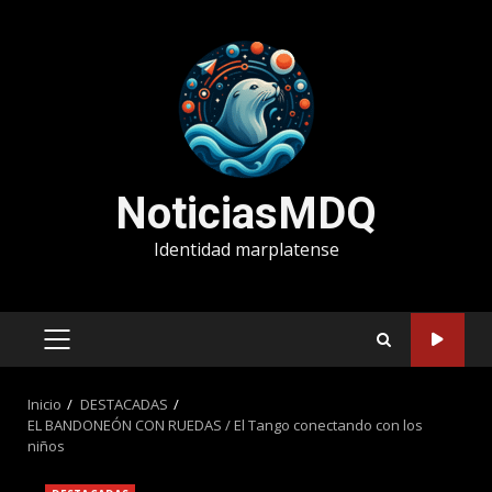
Saltar
al
contenido
NoticiasMDQ
Identidad marplatense
MENÚ
PRINCIPAL
Inicio
DESTACADAS
EL BANDONEÓN CON RUEDAS / El Tango conectando con los
niños