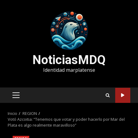
Saltar
al
contenido
NoticiasMDQ
Identidad marplatense
MENÚ
PRINCIPAL
Inicio
REGION
Votó Azcoitia: “Tenemos que votar y poder hacerlo por Mar del
Plata es algo realmente maravilloso”