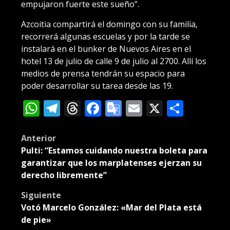
empujaron fuerte este sueño”.
Azcoitia compartirá el domingo con su familia,
recorrerá algunas escuelas y por la tarde se
instalará en el bunker de Nuevos Aires en el
hotel 13 de julio de calle 9 de julio al 2700. Allí los
medios de prensa tendrán su espacio para
poder desarrollar su tarea desde las 19.
WhatsApp
Telegram
Threads
Facebook
Google
Email
X
Compa
Translate
Post
Anterior
Pulti: “Estamos cuidando nuestra boleta para
navigation
garantizar que los marplatenses ejerzan su
derecho libremente”
Siguiente
Votó Marcelo González: «Mar del Plata está
de pie»