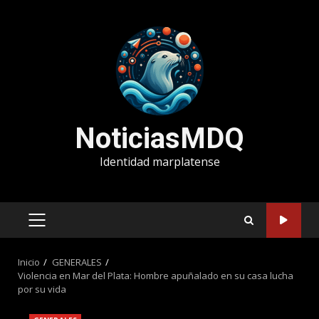
Saltar
al
contenido
NoticiasMDQ
Identidad marplatense
MENÚ
PRINCIPAL
Inicio
GENERALES
Violencia en Mar del Plata: Hombre apuñalado en su casa lucha
por su vida