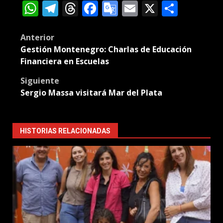
WhatsApp
Telegram
Threads
Facebook
Google
Email
X
Compa
Translate
Post
Anterior
Gestión Montenegro: Charlas de Educación
navigation
Financiera en Escuelas
Siguiente
Sergio Massa visitará Mar del Plata
HISTORIAS RELACIONADAS